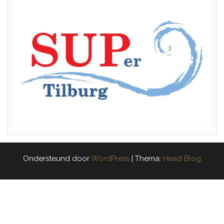
Ondersteund door
WordPress
|
Thema:
Head Blog